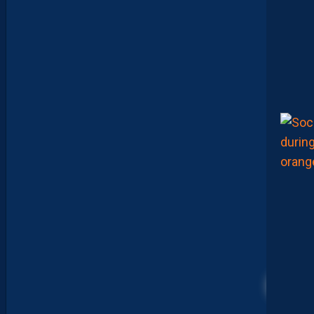
1
-
1
D
F
C
O
:
L
E
R
É
S
U
M
É
V
I
D
É
O
D
E
L
A
R
E
N
C
O
N
T