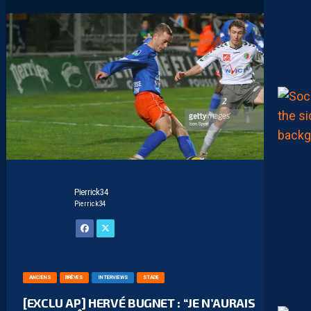
Pierrick34
Pierrick34
ANCIENS
BRÈVES
INTERVIEWS
STADE
[EXCLU AP] HERVÉ BUGNET : “JE N’AURAIS