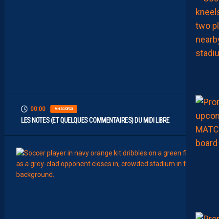
E
N
T
L
’
O
G
C
N
I
C
E
00:00
MHSC-DFCO
LES NOTES (ET QUELQUES COMMENTAIRES) DU MIDI LIBRE
9
Août
BILLET
MHSC
D
A
Y
L
A