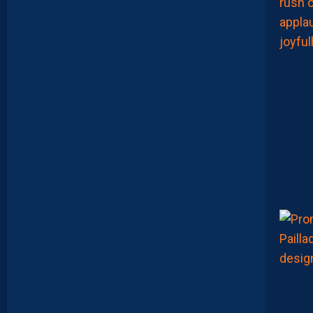
U
B
E
!
D
E
B
R
I
E
F
M
H
S
C
-
D
I
J
O
N
E
T
V
I
S
T
A
F
O
O
T