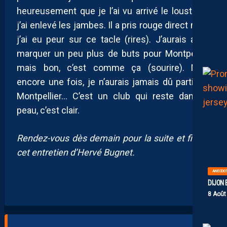
heureusement que je l’ai vu arrivé le loustic et
j’ai enlevé les jambes. Il a pris rouge direct mais
j’ai eu peur sur ce tacle (rires). J’aurais aimé
marquer un peu plus de buts pour Montpellier
mais bon, c’est comme ça (sourire). Mais
encore une fois, je n’aurais jamais dû partir de
Montpellier… C’est un club qui reste dans la
peau, c’est clair.
Rendez-vous dès demain pour la suite et fin de
cet entretien d’Hervé Bugnet.
ANECDO
DIJON 
8 Août