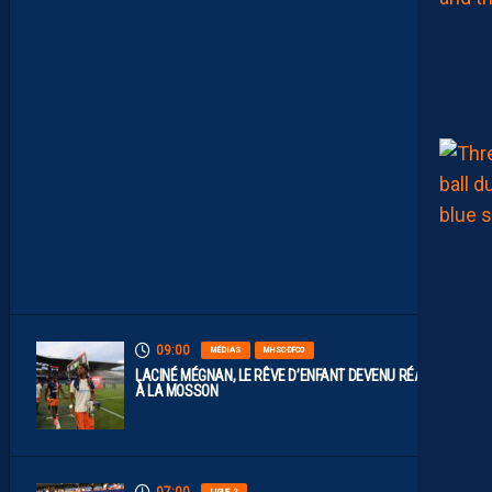
S
R
E
P
L
A
Y
S
S
O
N
T
D
I
S
P
O
S
.
09:00
MÉDIAS
MHSC-DFCO
LACINÉ MÉGNAN, LE RÊVE D’ENFANT DEVENU RÉALITÉ
À LA MOSSON
LIGUE 2