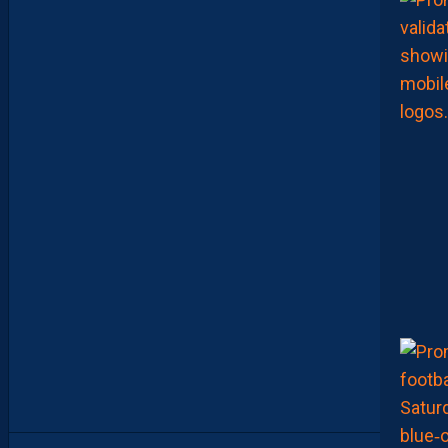
M
M
E
D
D
A
H
A
D
É
J
À
B
R
O
U
I
L
L
É
L
E
S
C
A
R
T
E
S