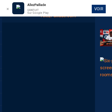
AllezPaillade
VOIR
✕
GRATUIT
Sur Google Play
DIRECT