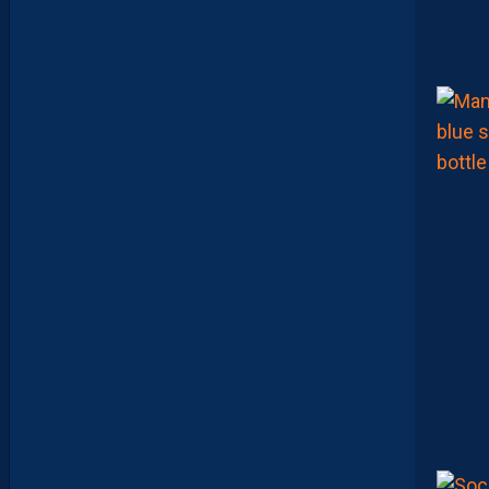
S
U
I
T
S
A
P
R
É
P
A
R
A
T
I
O
N
E
N
B
A
T
T
A
N
T
L
A
R
G
E
M