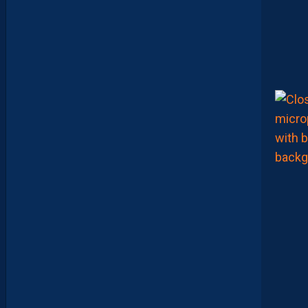
N
D
U
N
P
E
U
P
L
U
S
D
E
M
A
T
U
R
I
T
É
P
O
U
R
N
O
S
P
A
I
L