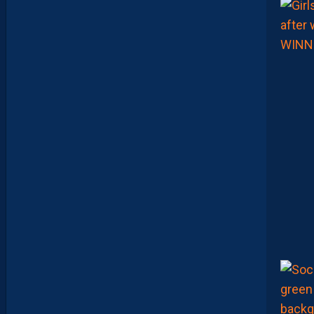
Y
A
D
E
S
J
O
U
E
U
R
S
Q
U
I
S
E
D
É
C
O
U
V
R
E
N
T
E
T
Q
U
I