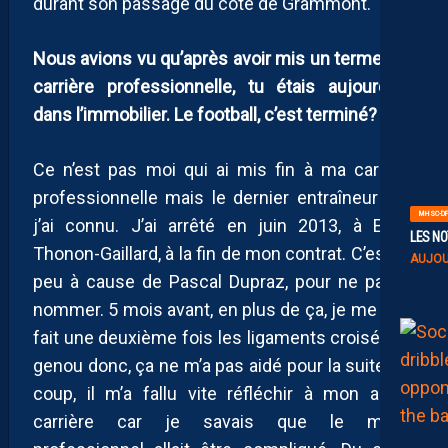
durant son passage du coté de Grammont.
Nous avions vu qu’après avoir mis un terme à ta
carrière professionnelle, tu étais aujourd’hui
dans l’immobilier. Le football, c’est terminé?
Ce n’est pas moi qui ai mis fin à ma carrière
professionnelle mais le dernier entraîneur que
MHSC-DF
j’ai connu. J’ai arrêté en juin 2013, à Evian
LES NO
Thonon-Gaillard, à la fin de mon contrat. C’est un
AUJOU
peu à cause de Pascal Dupraz, pour ne pas le
nommer. 5 mois avant, en plus de ça, je me suis
fait une deuxième fois les ligaments croisés du
genou donc, ça ne m’a pas aidé pour la suite. Du
coup, il m’a fallu vite réfléchir à mon après
carrière car je savais que le milieu