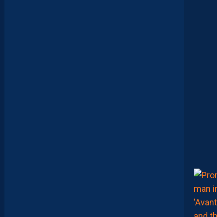
E
B
R
I
E
F
M
H
S
C
-
D
I
J
O
N
E
T
I
N
V
I
T
É
V
I
S
T
A
.
L
E